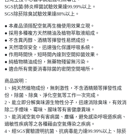
SGS抗菌/肺炎桿菌試驗效果達99.99%以上。
SGS除菸除臭試驗效果達88%以上。
● 本產品須搭配空氣再生機使用效果立現。
● 採用多種複方天然精油及植物萃取液組成。
● 不含異丙醇、酒精等揮發性易燃成份。
● 天然環保安全，迅速強化保護呼吸系統。
● 作用時間快，短時間內達到空間抑菌效果。
● 純植物精油成份，無藥物殘留無污染。
● 適合所有需要消毒除菌的密閉空間場所。
商品說明：
1、純天然植物成份，無刺激性，不含酒精類等揮發性成
份，除菌、除臭、淨化空氣等工作一次完成。
2、能立即分解臭味源生物性分子，迅速消除臭味，有效消
除二手煙味、霉味、腥味等有害健康異味。
3、能消滅空氣中有害病菌、塵蟎，避免感染呼吸道疾病、
過敏性疾病等之各種藉由空氣傳染之疾病。
4、經SGS實驗證明抗菌、抗病毒能力達99.99%以上、除菸