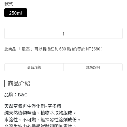
款式
250ml
此商品 「 最高 」可以折抵紅利
680
點 (約等於
NT$680
)
商品介紹
規格說明
商品介紹
品牌：B&G
天然空氣再生淨化劑~芬多精
純天然植物精油、植物萃取物組成。
水溶性、不可燃、無揮發性溶劑成份。
台灣生技中心醫學試驗證明無毒性。