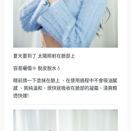
夏天要到了
太陽照射在臉部上
容易曬傷
脫皮脫水
🌞
💧
睡前擠一下塗抹在臉上
、在使用過程中不會吸油膩
感
、質純溫和、很快就吸收在臉部的凝霜、清爽輕
透快速!